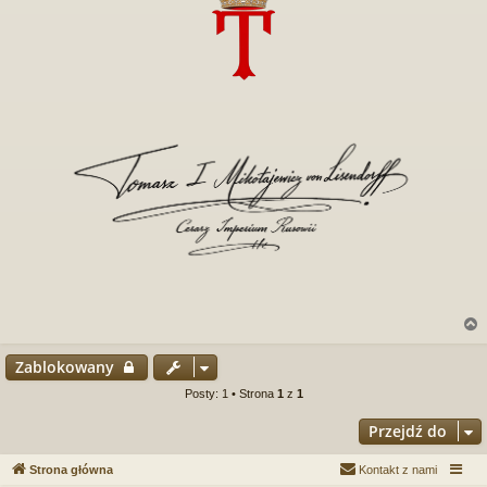
Zablokowany
r
Posty: 1 • Strona
1
z
1
Przejdź do
Strona główna
Kontakt z nami