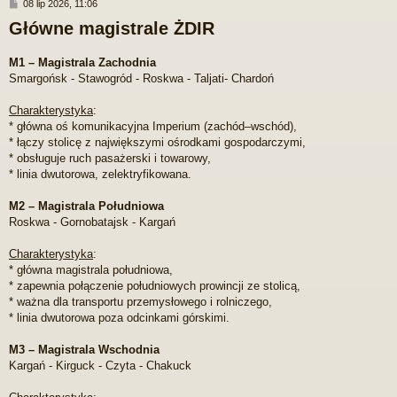
P
08 lip 2026, 11:06
o
Główne magistrale ŻDIR
s
t
M1 – Magistrala Zachodnia
Smargońsk - Stawogród - Roskwa - Taljati- Chardoń
Charakterystyka
:
* główna oś komunikacyjna Imperium (zachód–wschód),
* łączy stolicę z największymi ośrodkami gospodarczymi,
* obsługuje ruch pasażerski i towarowy,
* linia dwutorowa, zelektryfikowana.
M2 – Magistrala Południowa
Roskwa - Gornobatajsk - Kargań
Charakterystyka
:
* główna magistrala południowa,
* zapewnia połączenie południowych prowincji ze stolicą,
* ważna dla transportu przemysłowego i rolniczego,
* linia dwutorowa poza odcinkami górskimi.
M3 – Magistrala Wschodnia
Kargań - Kirguck - Czyta - Chakuck