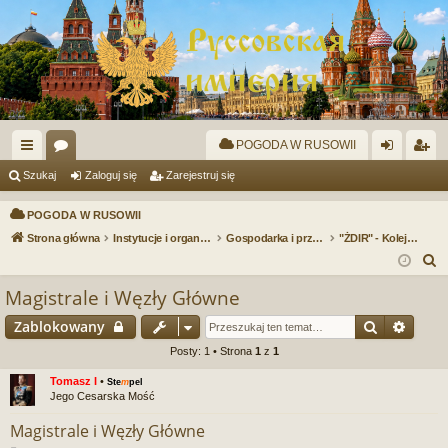
POGODA W RUSOWII
ię
or
al
ar
Szukaj
Zaloguj się
Zarejestruj się
ce
a
og
ej
POGODA W RUSOWII
j
uj
es
Strona główna
Instytucje i organizacje
Gospodarka i przedsiębiorstwa
"ŻDIR" - Kolej Imperium Rusowii
S
…
si
tru
z
Magistrale i Węzły Główne
ę
j
u
Szukaj
Wyszu
Zablokowany
si
k
a
Posty: 1 • Strona
1
z
1
ę
j
Tomasz I
•
Ste
m
pel
Jego Cesarska Mość
Magistrale i Węzły Główne