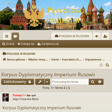
POGODA W RUSOWII
ię
or
al
ar
Szukaj
Zaloguj się
Zarejestruj się
ce
a
og
ej
POGODA W RUSOWII
j
uj
es
Strona główna
Władze i Instytucje Państwowe
Kreml
Kancelaria i Departamnety
Departament Spraw Zagranicznych i Obrony
S
…
si
tru
z
Korpus Dyplomatyczny Imperium Rusowii
ę
j
u
Szukaj
Wyszu
Zablokowany
si
k
a
Posty: 3 • Strona
1
z
1
ę
j
Tomasz I
•
Ste
m
pel
Jego Cesarska Mość
Korpus Dyplomatyczny Imperium Rusowii