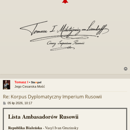
Tomasz I
•
Ste
m
pel
Jego Cesarska Mość
r
Re: Korpus Dyplomatyczny Imperium Rusowii
P
05 lip 2026, 10:17
o
s
Lista Ambasadorów Rusowii
t
Republika Bialeńska
- Vasyl Ivan Gruzinsky