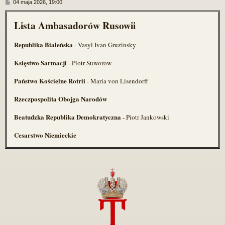
P
04 maja 2026, 19:00
o
s
Lista Ambasadorów Rusowii
t
Republika Bialeńska
- Vasyl Ivan Gruzinsky
Księstwo Sarmacji
- Piotr Suworow
Państwo Kościelne Rotrii
- Maria von Lisendorff
Rzeczpospolita Obojga Narodów
Beatudzka Republika Demokratyczna
- Piotr Jankowski
Cesarstwo Niemieckie