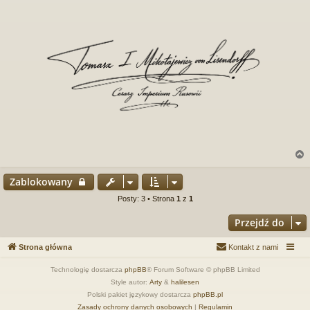
Zablokowany
r
Posty: 3 • Strona
1
z
1
Przejdź do
Strona główna
Kontakt z nami
Technologię dostarcza
phpBB
® Forum Software © phpBB Limited
Style autor:
Arty
&
halilesen
Polski pakiet językowy dostarcza
phpBB.pl
Zasady ochrony danych osobowych
|
Regulamin