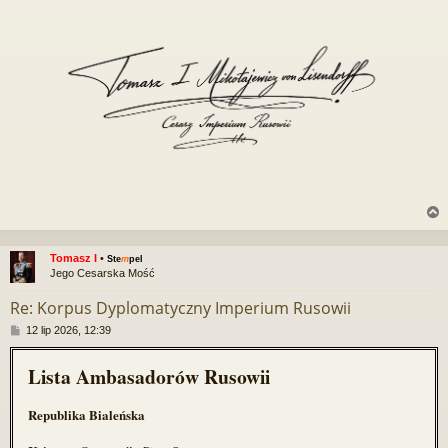
Tomasz I
•
Ste
m
pel
Jego Cesarska Mość
r
Re: Korpus Dyplomatyczny Imperium Rusowii
P
12 lip 2026, 12:39
o
s
Lista Ambasadorów Rusowii
t
Republika Bialeńska