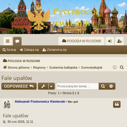
POGODA W RUSOWII
ię
or
al
ar
Szukaj
Zaloguj się
Zarejestruj się
ce
a
og
ej
POGODA W RUSOWII
j
uj
es
S
Strona główna
Regiony
Gubernia bałtajska
Gornobałtajsk
z
…
si
tru
Fale upałów
u
ę
j
Szukaj
Wyszu
ODPOWIEDZ
k
si
a
Posty: 1 • Strona
1
z
1
j
ę
Aleksandr Fiodorowicz Kierienski
•
Ste
m
pel
Fale upałów
P
30 cze 2026, 11:11
o