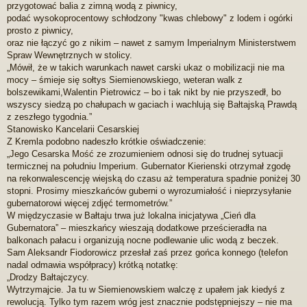
przygotować balia z zimną wodą z piwnicy,
podać wysokoprocentowy schłodzony "kwas chlebowy" z lodem i ogórki
prosto z piwnicy,
oraz nie łączyć go z nikim – nawet z samym Imperialnym Ministerstwem
Spraw Wewnętrznych w stolicy.
„Mówił, że w takich warunkach nawet carski ukaz o mobilizacji nie ma
mocy – śmieje się sołtys Siemienowskiego, weteran walk z
bolszewikami,Walentin Pietrowicz – bo i tak nikt by nie przyszedł, bo
wszyscy siedzą po chałupach w gaciach i wachlują się Bałtajską Prawdą
z zeszłego tygodnia.”
Stanowisko Kancelarii Cesarskiej
Z Kremla podobno nadeszło krótkie oświadczenie:
„Jego Cesarska Mość ze zrozumieniem odnosi się do trudnej sytuacji
termicznej na południu Imperium. Gubernator Kierienski otrzymał zgodę
na rekonwalescencję wiejską do czasu aż temperatura spadnie poniżej 30
stopni. Prosimy mieszkańców guberni o wyrozumiałość i nieprzysyłanie
gubernatorowi więcej zdjęć termometrów.”
W międzyczasie w Bałtaju trwa już lokalna inicjatywa „Cień dla
Gubernatora” – mieszkańcy wieszają dodatkowe prześcieradła na
balkonach pałacu i organizują nocne podlewanie ulic wodą z beczek.
Sam Aleksandr Fiodorowicz przesłał zaś przez gońca konnego (telefon
nadal odmawia współpracy) krótką notatkę:
„Drodzy Bałtajczycy.
Wytrzymajcie. Ja tu w Siemienowskiem walczę z upałem jak kiedyś z
rewolucją. Tylko tym razem wróg jest znacznie podstępniejszy – nie ma