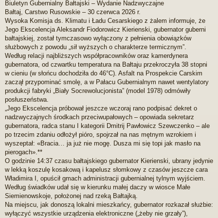
Biuletyn Gubernialny Bałtajski – Wydanie Nadzwyczajne
s
Bałtaj, Carstwo Rusowskie – 30 czerwca 2026 r.
t
Wysoka Komisja ds. Klimatu i Ładu Cesarskiego z żalem informuje, że
Jego Ekscelencja Aleksandr Fiodorowicz Kierienski, gubernator guberni
bałtajskiej, został tymczasowo wyłączony z pełnienia obowiązków
służbowych z powodu „sił wyższych o charakterze termicznym”.
Według relacji najbliższych współpracowników oraz kamerdynera
gubernatora, od czwartku temperatura na Bałtaju przekroczyła 38 stopni
w cieniu (w słońcu dochodziła do 46°C). Asfalt na Prospekcie Carskim
zaczął przypominać smolę, a w Pałacu Gubernialnym nawet wentylatory
produkcji fabryki „Biały Socrewolucjonista” (model 1978) odmówiły
posłuszeństwa.
„Jego Ekscelencja próbował jeszcze wczoraj rano podpisać dekret o
nadzwyczajnych środkach przeciwupałowych – opowiada sekretarz
gubernatora, radca stanu I kategorii Dmitrij Pawłowicz Szewczenko – ale
po trzecim zdaniu odłożył pióro, spojrzał na nas mętnym wzrokiem i
wyszeptał: «Bracia… ja już nie mogę. Dusza mi się topi jak masło na
pierogach».**
O godzinie 14:37 czasu bałtajskiego gubernator Kierienski, ubrany jedynie
w lekką koszulę kosakową i kapelusz słomkowy z czasów jeszcze cara
Władimira I, opuścił gmach administracji gubernialnej tylnym wyjściem.
Według świadków udał się w kierunku małej daczy w wiosce Małe
Siemienowskoje, położonej nad rzeką Bałtajką.
Na miejscu, jak donoszą lokalni mieszkańcy, gubernator rozkazał służbie:
wyłączyć wszystkie urządzenia elektroniczne („żeby nie grzały”),