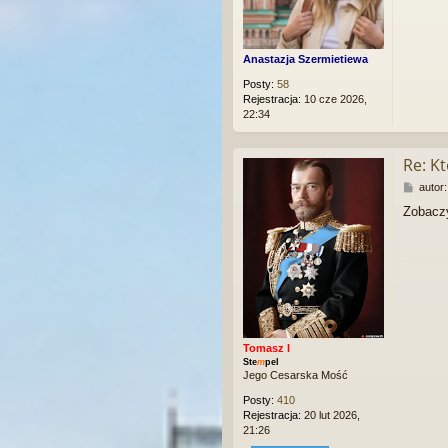
Anastazja Szermietiewa
Posty:
58
Rejestracja:
10 cze 2026,
22:34
Re: K
P
autor
o
Zobaczy
s
t
Tomasz I
Ste
m
pel
Jego Cesarska Mość
Posty:
410
Rejestracja:
20 lut 2026,
21:26