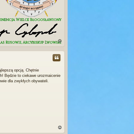
minencja Wielce Błogosławiony
N
mas Rusowii, Arcybiskup Lwowski
a
g
ó
r
ę
lepszą opcją. Chętnie
! Będzie to ciekawe urozmaicenie
wie dla zwykłych obywateli.
N
a