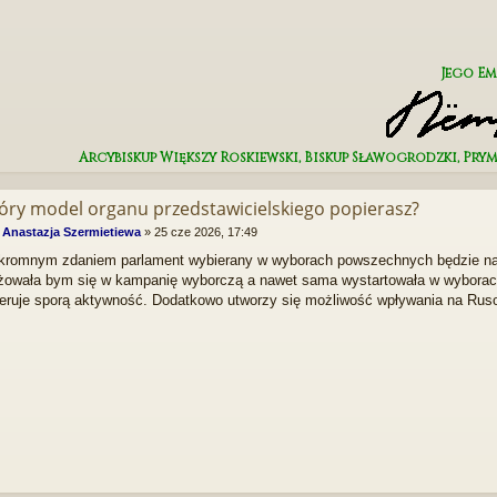
Jego E
Arcybiskup Większy Roskiewski, Biskup Sławogrodzki, Pry
tóry model organu przedstawicielskiego popierasz?
:
Anastazja Szermietiewa
»
25 cze 2026, 17:49
romnym zdaniem parlament wybierany w wyborach powszechnych będzie naj
owała bym się w kampanię wyborczą a nawet sama wystartowała w wyborach
eruje sporą aktywność. Dodatkowo utworzy się możliwość wpływania na Ruso