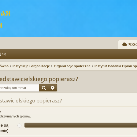
POGO
j się
łówna
Instytucje i organizacje
Organizacje społeczne
Instytut Badania Opinii S
edstawicielskiego popierasz?
Szukaj
Wyszukiwanie zaawansowane
tawicielskiego popierasz?
0
i otrzymanych głosów.
ie są
becnie)