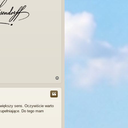
N
a
g
ó
r
ę
 większy sens. Oczywiście warto
zupełniające. Do tego mam