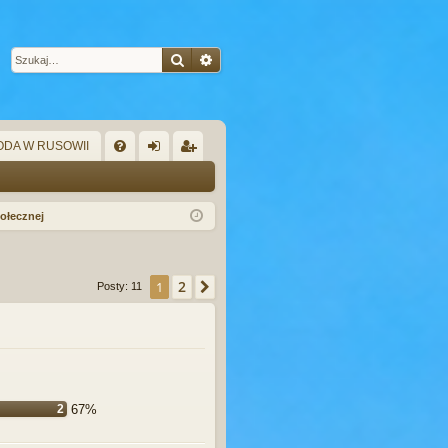
Szukaj
Wyszukiwanie zaawansowane
DA W RUSOWII
W
FA
al
ar
Q
og
ej
połecznej
uj
es
si
tru
2
1
Następna
Posty: 11
ę
j
si
ę
2
67%