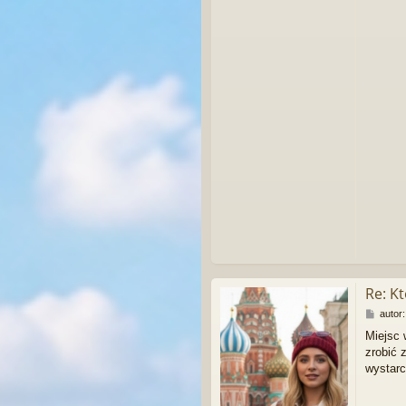
Re: K
P
autor
o
Miejsc 
s
zrobić 
t
wystarc