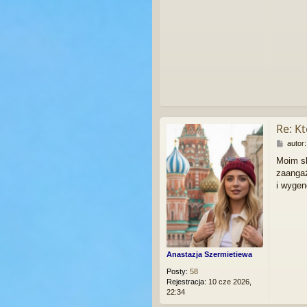
Re: K
P
autor
o
Moim sk
s
zaangaż
t
i wygen
Anastazja Szermietiewa
Posty:
58
Rejestracja:
10 cze 2026,
22:34