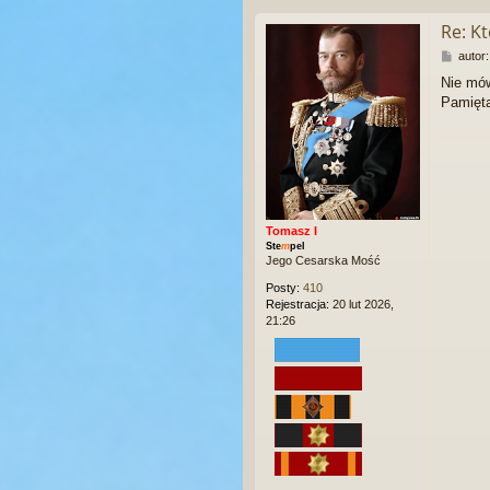
Re: K
P
autor
o
Nie mów
s
Pamięta
t
Tomasz I
Ste
m
pel
Jego Cesarska Mość
Posty:
410
Rejestracja:
20 lut 2026,
21:26