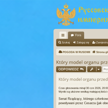
Fora
ię
Szukaj
Zaloguj się
Zarejestru
ce
POGODA W RUSOWII
Strona g
j
Który model organu prz
…
ODPOWIEDZ
Który model organu przeds
Czas głosowania minął 30 cze 2026, 20:0
Wyniki są ułożone według malejącej ilośc
Senat Rządzący, którego członkow
powoływani przez Cesarza (jak o