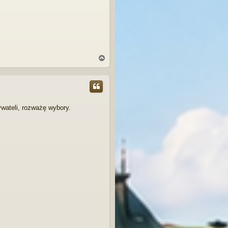
N
a
g
ó
r
ę
wateli, rozważę wybory.