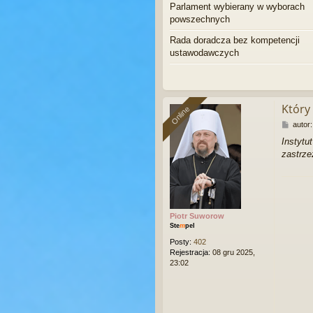
Parlament wybierany w wyborach
powszechnych
Rada doradcza bez kompetencji
ustawodawczych
Który
Online
Online
P
autor
o
Instyt
s
zastrze
t
Piotr Suworow
Ste
m
pel
Posty:
402
Rejestracja:
08 gru 2025,
23:02