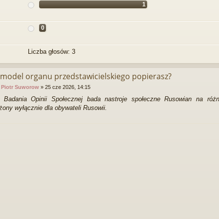
1
0
Liczba głosów:
3
 model organu przedstawicielskiego popierasz?
:
Piotr Suworow
»
25 cze 2026, 14:15
ut Badania Opinii Społecznej bada nastroje społeczne Rusowian na róż
żony wyłącznie dla obywateli Rusowii.