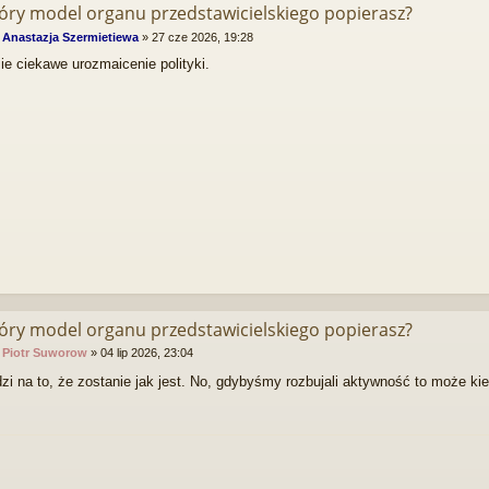
tóry model organu przedstawicielskiego popierasz?
:
Anastazja Szermietiewa
»
27 cze 2026, 19:28
ie ciekawe urozmaicenie polityki.
tóry model organu przedstawicielskiego popierasz?
:
Piotr Suworow
»
04 lip 2026, 23:04
i na to, że zostanie jak jest. No, gdybyśmy rozbujali aktywność to może k