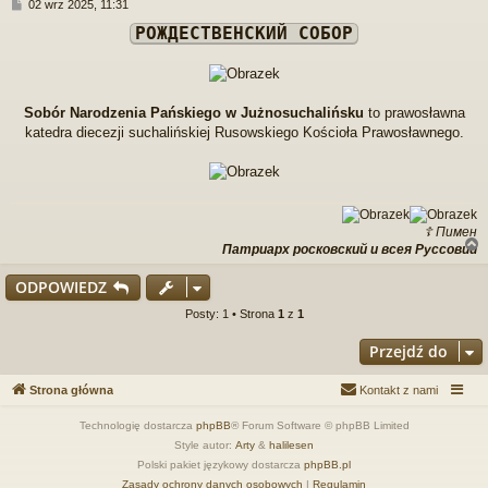
P
02 wrz 2025, 11:31
o
РОЖДЕСТВЕНСКИЙ СОБОР
s
t
Sobór Narodzenia Pańskiego w Jużnosuchalińsku
to prawosławna
katedra diecezji suchalińskiej Rusowskiego Kościoła Prawosławnego.
☦ Пимен
Патриарх росковский и всея Руссовии
ODPOWIEDZ
r
Posty: 1 • Strona
1
z
1
Przejdź do
Strona główna
Kontakt z nami
Technologię dostarcza
phpBB
® Forum Software © phpBB Limited
Style autor:
Arty
&
halilesen
Polski pakiet językowy dostarcza
phpBB.pl
Zasady ochrony danych osobowych
|
Regulamin