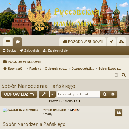
POGODA W RUSOWII
ię
or
al
ar
Szukaj
Zaloguj się
Zarejestruj się
ce
a
og
ej
POGODA W RUSOWII
j
uj
es
Strona główna
Regiony
Gubernia suchalińska
Jużnosuchalińsk
Sobór Narodzenia Pańskiego
S
…
si
tru
z
Sobór Narodzenia Pańskiego
ę
j
u
Szukaj
Wyszu
ODPOWIEDZ
si
k
a
Posty: 1 • Strona
1
z
1
ę
j
Pimen (Bugarin)
•
Ste
m
pel
Zmarły
Sobór Narodzenia Pańskiego