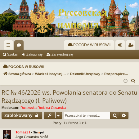
POGODA W RUSOWII
ię
or
al
ar
Szukaj
Zaloguj się
Zarejestruj się
ce
a
og
ej
POGODA W RUSOWII
j
uj
es
Strona główna
Władze i Instytucje Państwowe
Dziennik Urzędowy
Rozporządzenia Cesarskie
S
…
si
tru
z
RC № 46/2026 ws. Powołania senatora do Senatu
ę
j
u
Rządzącego (I. Paliwow)
si
k
Moderator:
Rusowska Rodzina Cesarska
a
ę
Szukaj
Wyszu
Zablokowany
j
Posty: 1 • Strona
1
z
1
Tomasz I
•
Ste
m
pel
Jego Cesarska Mość