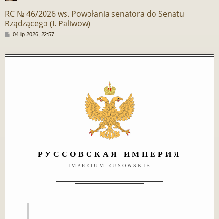
RC № 46/2026 ws. Powołania senatora do Senatu
Rządzącego (I. Paliwow)
P
04 lip 2026, 22:57
o
s
t
РУССОВСКАЯ ИМПЕРИЯ
IMPERIUM RUSOWSKIE