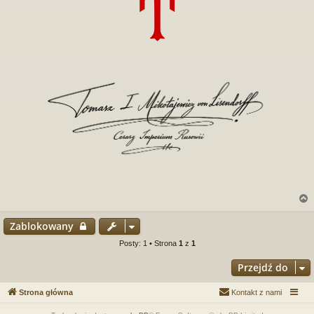
Zablokowany
r
Posty: 1 • Strona
1
z
1
Przejdź do
Strona główna
Kontakt z nami