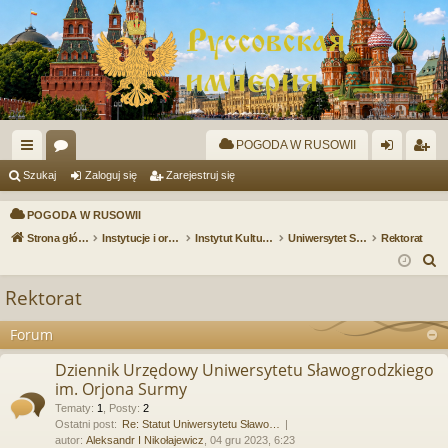
POGODA W RUSOWII
ię
or
al
ar
Szukaj
Zaloguj się
Zarejestruj się
ce
a
og
ej
POGODA W RUSOWII
j
uj
es
Strona główna
Instytucje i organizacje
Instytut Kultury i Sportu Rusowii
Uniwersytet Sławogrodzki im. Orjona Surmy
Rektorat
S
…
si
tru
z
Rektorat
ę
j
u
si
k
Forum
a
ę
Dziennik Urzędowy Uniwersytetu Sławogrodzkiego
j
im. Orjona Surmy
Tematy
:
1
,
Posty
:
2
Ostatni post:
Re: Statut Uniwersytetu Sławo…
autor:
Aleksandr I Nikołajewicz
, 04 gru 2023, 6:23