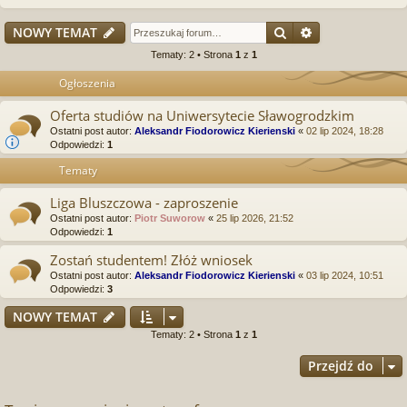
Szukaj
Wyszukiwanie
NOWY TEMAT
Tematy: 2 • Strona
1
z
1
Ogłoszenia
Oferta studiów na Uniwersytecie Sławogrodzkim
Ostatni post autor:
Aleksandr Fiodorowicz Kierienski
«
02 lip 2024, 18:28
Odpowiedzi:
1
Tematy
Liga Bluszczowa - zaproszenie
Ostatni post autor:
Piotr Suworow
«
25 lip 2026, 21:52
Odpowiedzi:
1
Zostań studentem! Złóż wniosek
Ostatni post autor:
Aleksandr Fiodorowicz Kierienski
«
03 lip 2024, 10:51
Odpowiedzi:
3
NOWY TEMAT
Tematy: 2 • Strona
1
z
1
Przejdź do