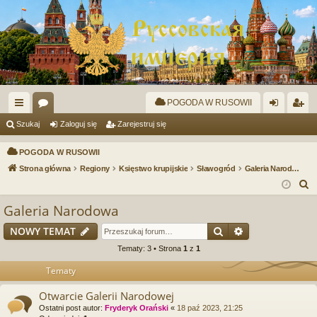
POGODA W RUSOWII
ię
or
al
ar
Szukaj
Zaloguj się
Zarejestruj się
ce
a
og
ej
POGODA W RUSOWII
j
uj
es
Strona główna
Regiony
Księstwo krupijskie
Sławogród
Galeria Narodowa
S
…
si
tru
z
Galeria Narodowa
ę
j
u
Szukaj
Wyszukiwanie
NOWY TEMAT
si
k
a
Tematy: 3 • Strona
1
z
1
ę
j
Tematy
Otwarcie Galerii Narodowej
Ostatni post autor:
Fryderyk Orański
«
18 paź 2023, 21:25