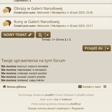
Odpowiedzi:
1
Obrazy w Galerii Narodowej
Ostatni post autor:
Aleksandr I Nikołajewicz
«
18 paź 2023, 19:26
Ikony w Galerii Narodowej
Ostatni post autor:
Aleksandr I Nikołajewicz
«
18 paź 2023, 19:17
NOWY TEMAT
Tematy: 3 • Strona
1
z
1
Przejdź do
Twoje uprawnienia na tym forum
Nie możesz
tworzyć nowych tematów
Nie możesz
odpowiadać w tematach
Nie możesz
zmieniać swoich postów
Nie możesz
usuwać swoich postów
Nie możesz
dodawać załączników
Strona główna
Kontakt z nami
Technologię dostarcza
phpBB
® Forum Software © phpBB Limited
Style autor:
Arty
&
halilesen
Polski pakiet językowy dostarcza
phpBB.pl
Zasady ochrony danych osobowych
|
Regulamin