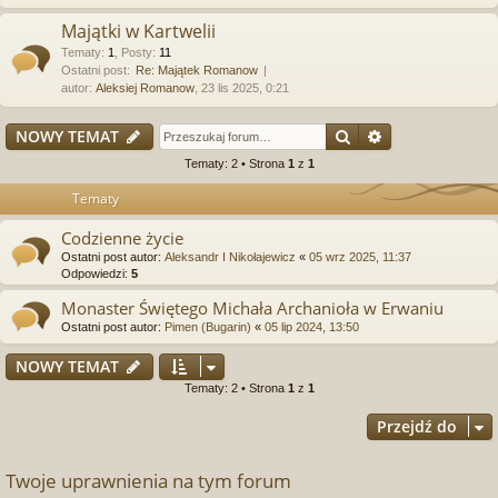
Majątki w Kartwelii
Tematy
:
1
,
Posty
:
11
Ostatni post:
Re: Majątek Romanow
autor:
Aleksiej Romanow
, 23 lis 2025, 0:21
Szukaj
Wyszukiwanie
NOWY TEMAT
Tematy: 2 • Strona
1
z
1
Tematy
Codzienne życie
Ostatni post autor:
Aleksandr I Nikołajewicz
«
05 wrz 2025, 11:37
Odpowiedzi:
5
Monaster Świętego Michała Archanioła w Erwaniu
Ostatni post autor:
Pimen (Bugarin)
«
05 lip 2024, 13:50
NOWY TEMAT
Tematy: 2 • Strona
1
z
1
Przejdź do
Twoje uprawnienia na tym forum