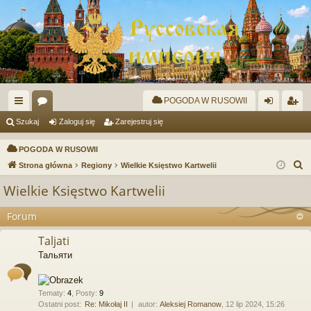
POGODA W RUSOWII
ię
or
al
ar
Szukaj
Zaloguj się
Zarejestruj się
ce
a
og
ej
POGODA W RUSOWII
j
uj
es
S
Strona główna
Regiony
Wielkie Księstwo Kartwelii
z
…
si
tru
Wielkie Księstwo Kartwelii
u
ę
j
k
Forum
si
a
Taljati
j
ę
Тальяти
Tematy
:
4
,
Posty
:
9
Ostatni post:
Re: Mikołaj II
autor:
Aleksiej Romanow
, 12 lip 2024, 15:26