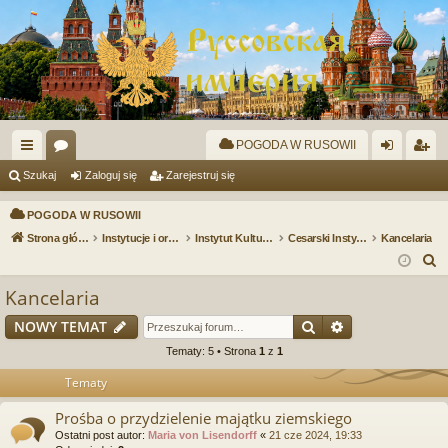
POGODA W RUSOWII
ię
or
al
ar
Szukaj
Zaloguj się
Zarejestruj się
ce
a
og
ej
POGODA W RUSOWII
j
uj
es
Strona główna
Instytucje i organizacje
Instytut Kultury i Sportu Rusowii
Cesarski Instytut Geografii i Kartografii
Kancelaria
S
…
si
tru
z
Kancelaria
ę
j
u
Szukaj
Wyszukiwanie
NOWY TEMAT
si
k
a
Tematy: 5 • Strona
1
z
1
ę
j
Tematy
Prośba o przydzielenie majątku ziemskiego
Ostatni post autor:
Maria von Lisendorff
«
21 cze 2024, 19:33