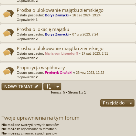
Odpowiedzi:
2
Prośba o ulokowanie majątku ziemskiego
Ostatni post autor:
Borys Zamycki
«
16 cze 2024, 19:24
Odpowiedzi:
1
Prośba o lokację majątku
Ostatni post autor:
Borys Zamycki
«
07 gru 2023, 7:24
Odpowiedzi:
2
Prośba o ulokowanie majątku ziemskiego
Ostatni post autor:
Maria von Lisendorff
«
17 paź 2023, 2:31
Odpowiedzi:
2
Propozycja współpracy
Ostatni post autor:
Fryderyk Orański
«
23 wrz 2023, 12:22
Odpowiedzi:
2
NOWY TEMAT
Tematy: 5 • Strona
1
z
1
Przejdź do
Twoje uprawnienia na tym forum
Nie możesz
tworzyć nowych tematów
Nie możesz
odpowiadać w tematach
Nie możesz
zmieniać swoich postów