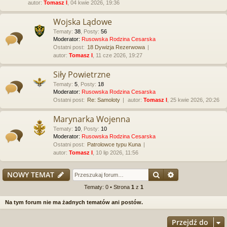
autor:
Tomasz I
, 04 kwie 2026, 19:36
Wojska Lądowe
Tematy
:
38
,
Posty
:
56
Moderator:
Rusowska Rodzina Cesarska
Ostatni post:
18 Dywizja Rezerwowa
autor:
Tomasz I
, 11 cze 2026, 19:27
Siły Powietrzne
Tematy
:
5
,
Posty
:
18
Moderator:
Rusowska Rodzina Cesarska
Ostatni post:
Re: Samoloty
autor:
Tomasz I
, 25 kwie 2026, 20:26
Marynarka Wojenna
Tematy
:
10
,
Posty
:
10
Moderator:
Rusowska Rodzina Cesarska
Ostatni post:
Patrolowce typu Kuna
autor:
Tomasz I
, 10 lip 2026, 11:56
Szukaj
Wyszukiwanie
NOWY TEMAT
Tematy: 0 • Strona
1
z
1
Na tym forum nie ma żadnych tematów ani postów.
Przejdź do