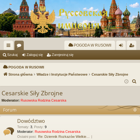
POGODA W RUSOWII
ię
or
al
ar
Szukaj
Zaloguj się
Zarejestruj się
ce
a
og
ej
POGODA W RUSOWII
j
uj
es
Strona główna
Władze i Instytucje Państwowe
Cesarskie Siły Zbrojne
S
…
si
tru
z
Cesarskie Siły Zbrojne
ę
j
u
Moderator:
Rusowska Rodzina Cesarska
si
k
a
Forum
ę
j
Dowództwo
Tematy
:
3
,
Posty
:
9
Moderator:
Rusowska Rodzina Cesarska
Ostatni post:
Re: Dziennik Rozkazów Wielkie…