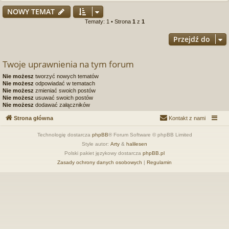
NOWY TEMAT
Tematy: 1 • Strona
1
z
1
Przejdź do
Twoje uprawnienia na tym forum
Nie możesz
tworzyć nowych tematów
Nie możesz
odpowiadać w tematach
Nie możesz
zmieniać swoich postów
Nie możesz
usuwać swoich postów
Nie możesz
dodawać załączników
Strona główna
Kontakt z nami
Technologię dostarcza
phpBB
® Forum Software © phpBB Limited
Style autor:
Arty
&
halilesen
Polski pakiet językowy dostarcza
phpBB.pl
Zasady ochrony danych osobowych
|
Regulamin