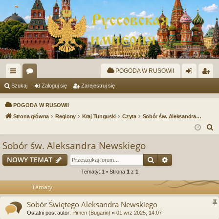
POGODA W RUSOWII
ię
or
al
ar
Szukaj
Zaloguj się
Zarejestruj się
ce
a
og
ej
POGODA W RUSOWII
j
uj
es
Strona główna
Regiony
Kraj Tunguski
Czyta
Sobór św. Aleksandra Newskiego
S
…
si
tru
z
Sobór św. Aleksandra Newskiego
ę
j
u
Szukaj
Wyszukiwanie
NOWY TEMAT
si
k
a
Tematy: 1 • Strona
1
z
1
ę
j
Tematy
Sobór Świętego Aleksandra Newskiego
Ostatni post autor:
Pimen (Bugarin)
«
01 wrz 2025, 14:07