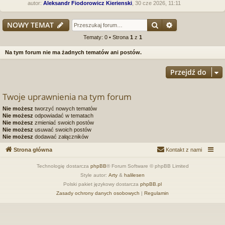
autor:
Aleksandr Fiodorowicz Kierienski
, 30 cze 2026, 11:11
Szukaj
Wyszukiwanie
NOWY TEMAT
Tematy: 0 • Strona
1
z
1
Na tym forum nie ma żadnych tematów ani postów.
Przejdź do
Twoje uprawnienia na tym forum
Nie możesz
tworzyć nowych tematów
Nie możesz
odpowiadać w tematach
Nie możesz
zmieniać swoich postów
Nie możesz
usuwać swoich postów
Nie możesz
dodawać załączników
Strona główna
Kontakt z nami
Technologię dostarcza
phpBB
® Forum Software © phpBB Limited
Style autor:
Arty
&
halilesen
Polski pakiet językowy dostarcza
phpBB.pl
Zasady ochrony danych osobowych
|
Regulamin