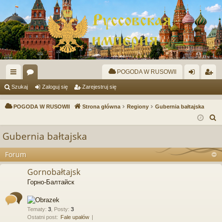
POGODA W RUSOWII
ię
or
al
ar
Szukaj
Zaloguj się
Zarejestruj się
ce
a
og
ej
POGODA W RUSOWII
Strona główna
Regiony
Gubernia bałtajska
j
uj
es
S
z
…
si
tru
Gubernia bałtajska
u
ę
j
k
Forum
si
a
Gornobałtajsk
j
ę
Горно-Балтайск
Tematy
:
3
,
Posty
:
3
Ostatni post:
Fale upałów