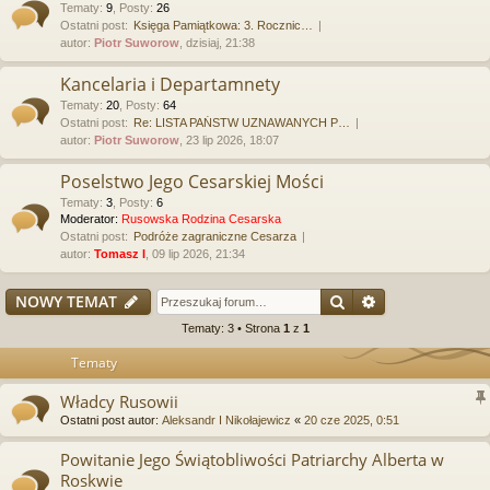
Tematy
:
9
,
Posty
:
26
Ostatni post:
Księga Pamiątkowa: 3. Rocznic…
autor:
Piotr Suworow
, dzisiaj, 21:38
Kancelaria i Departamnety
Tematy
:
20
,
Posty
:
64
Ostatni post:
Re: LISTA PAŃSTW UZNAWANYCH P…
autor:
Piotr Suworow
, 23 lip 2026, 18:07
Poselstwo Jego Cesarskiej Mości
Tematy
:
3
,
Posty
:
6
Moderator:
Rusowska Rodzina Cesarska
Ostatni post:
Podróże zagraniczne Cesarza
autor:
Tomasz I
, 09 lip 2026, 21:34
Szukaj
Wyszukiwanie
NOWY TEMAT
Tematy: 3 • Strona
1
z
1
Tematy
Władcy Rusowii
Ostatni post autor:
Aleksandr I Nikołajewicz
«
20 cze 2025, 0:51
Powitanie Jego Świątobliwości Patriarchy Alberta w
Roskwie