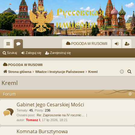
POGODA W RUSOWII
ię
or
al
ar
Szukaj
Zaloguj się
Zarejestruj się
ce
a
og
ej
POGODA W RUSOWII
j
uj
es
S
Strona główna
Władze i Instytucje Państwowe
Kreml
z
…
si
tru
Kreml
u
ę
j
k
Forum
si
a
Gabinet Jego Cesarskiej Mości
j
ę
Tematy
:
45
,
Posty
:
236
Ostatni post:
Re: Zaproszenie na IV rocznic…
autor:
Tomasz I
, 17 lip 2026, 18:21
Komnata Bursztynowa