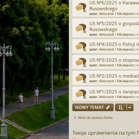
US N⁰6/2025 o Karawa
Rusowskiego
autor:
Aleksandr I Nikołajewicz
US N⁰5/2025 o gospoda
Rusowskiego
autor:
Aleksandr I Nikołajewicz
US N⁰4/2025 o Policji
autor:
Aleksandr I Nikołajewicz
US N⁰3/2025 o stopni
autor:
Aleksandr I Nikołajewicz
US N⁰2/2025 o mediac
autor:
Aleksandr I Nikołajewicz
US N⁰1/2025 o święta
autor:
Aleksandr I Nikołajewicz
NOWY TEMAT
Wróć do wykazu forów
Twoje uprawnienia na tym 