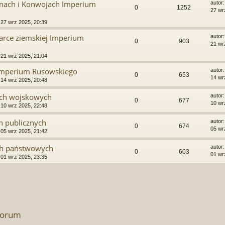
nach i Konwojach Imperium
autor
0
1252
27 wr
»
27 wrz 2025, 20:39
rce ziemskiej Imperium
autor
0
903
21 wr
»
21 wrz 2025, 21:04
 Imperium Rusowskiego
autor
0
653
14 wr
»
14 wrz 2025, 20:48
ach wojskowych
autor
0
677
10 wr
»
10 wrz 2025, 22:48
h publicznych
autor
0
674
05 wr
»
05 wrz 2025, 21:42
ch państwowych
autor
0
603
01 wr
»
01 wrz 2025, 23:35
forum