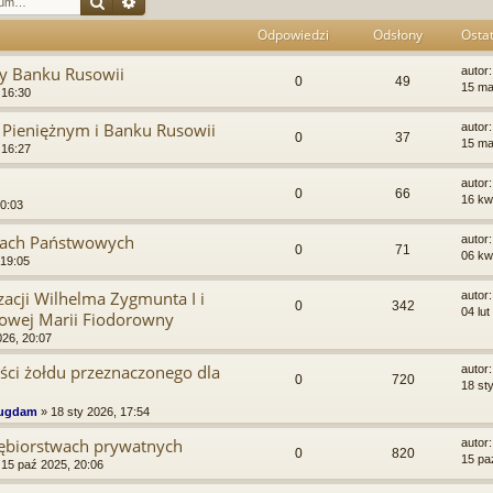
Szukaj
Wyszukiwanie zaawansowane
Odpowiedzi
Odsłony
Ostat
y Banku Rusowii
autor
0
49
15 ma
 16:30
 Pieniężnym i Banku Rusowii
autor
0
37
15 ma
 16:27
autor
0
66
16 kw
 0:03
lach Państwowych
autor
0
71
06 kw
 19:05
acji Wilhelma Zygmunta I i
autor
0
342
04 lut
owej Marii Fiodorowny
026, 20:07
ci żołdu przeznaczonego dla
autor
0
720
18 st
Zugdam
»
18 sty 2026, 17:54
ębiorstwach prywatnych
autor
0
820
15 pa
»
15 paź 2025, 20:06