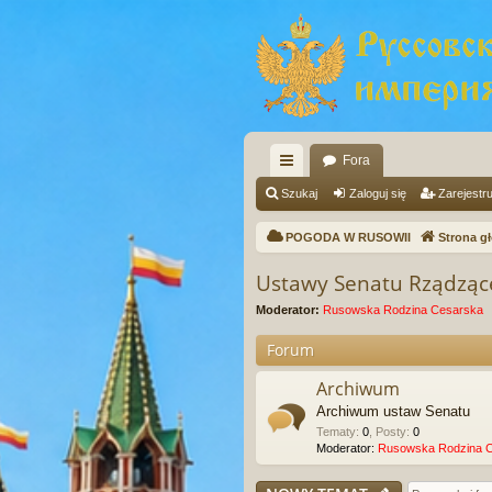
Fora
ię
Szukaj
Zaloguj się
Zarejestru
ce
POGODA W RUSOWII
Strona g
j
Ustawy Senatu Rządząc
…
Moderator:
Rusowska Rodzina Cesarska
Forum
Archiwum
Archiwum ustaw Senatu
Tematy
:
0
,
Posty
:
0
Moderator:
Rusowska Rodzina 