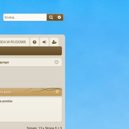
Szukaj
Wyszukiwanie zaawansowane
DA W RUSOWII
W
FA
al
ar
Q
og
ej
zącego
uj
es
si
tru
ę
j
ni post
si
a postów
ę
Tematy: 13 • Strona
1
z
1