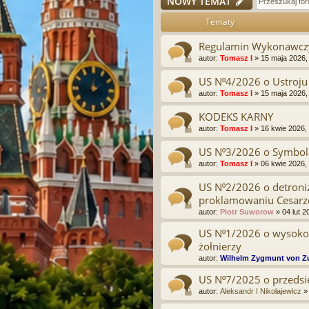
NOWY TEMAT
Tematy
Regulamin Wykonawcz
autor:
Tomasz I
»
15 maja 2026,
US N⁰4/2026 o Ustroju
autor:
Tomasz I
»
15 maja 2026,
KODEKS KARNY
autor:
Tomasz I
»
16 kwie 2026,
US N⁰3/2026 o Symbo
autor:
Tomasz I
»
06 kwie 2026,
US N⁰2/2026 o detroniz
proklamowaniu Cesarz
autor:
Piotr Suworow
»
04 lut 2
US N⁰1/2026 o wysokoś
żołnierzy
autor:
Wilhelm Zygmunt von 
US N⁰7/2025 o przedsi
autor:
Aleksandr I Nikołajewicz