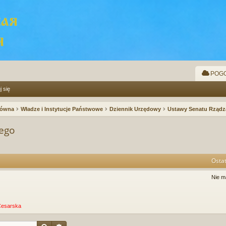
POGO
j się
łówna
Władze i Instytucje Państwowe
Dziennik Urzędowy
Ustawy Senatu Rząd
ego
Ostat
Nie m
Cesarska