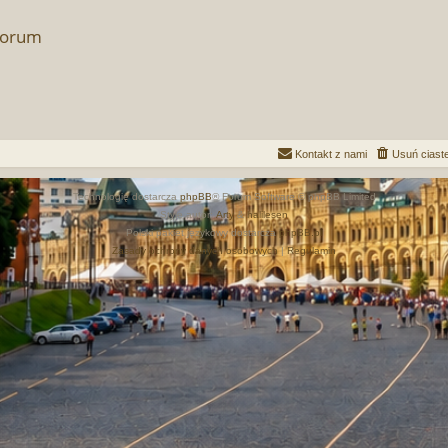
forum
Kontakt z nami
Usuń ciast
Technologię dostarcza
phpBB
® Forum Software © phpBB Limited
Style autor:
Arty
&
halilesen
Polski pakiet językowy dostarcza
phpBB.pl
Zasady ochrony danych osobowych
|
Regulamin