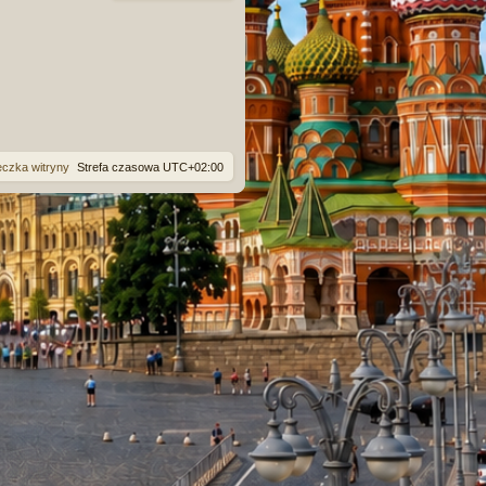
eczka witryny
Strefa czasowa
UTC+02:00