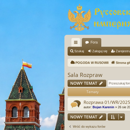
Fora
ię
Szukaj
Zaloguj się
Zarejestru
ce
POGODA W RUSOWII
Strona g
j
Sala Rozpraw
…
NOWY TEMAT
Tematy
Rozprawa 01/WR/2025 
autor:
Bojan Karenin
»
26 sie 2
NOWY TEMAT
Wróć do wykazu forów