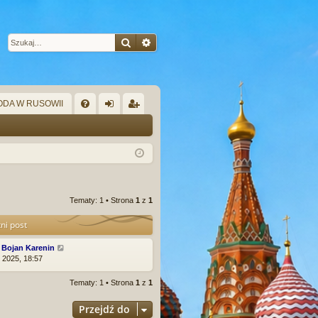
Szukaj
Wyszukiwanie zaawansowane
DA W RUSOWII
W
FA
al
ar
Q
og
ej
uj
es
si
tru
Tematy: 1 • Strona
1
z
1
ę
j
ni post
si
:
Bojan Karenin
ę
e 2025, 18:57
Tematy: 1 • Strona
1
z
1
Przejdź do