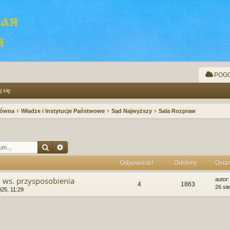
POGO
j się
łówna
Władze i Instytucje Państwowe
Sąd Najwyższy
Sala Rozpraw
Szukaj
Wyszukiwanie zaawansowane
Odpowiedzi
Odsłony
Ostat
ws. przysposobienia
autor
4
1863
26 si
025, 11:29