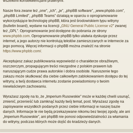
wszelkimi konsekwencjami prawnymi.
Nasze fora zwane też „one”, „ich”, „je”, „phpBB software”, „www.phpbb.com”,
„phpBB Limited”, „phpBB Teams” działają w oparciu o oprogramowanie
wykorzystujące technologię phpBB, która jest środowiskiem typu witryny
(bulletin board), wydane na licencji „
GNU General Public License v2
” zwanej
też „GPL”. Oprogramowanie jest dostępne do pobrania ze strony
www.phpbb.com
. Oprogramowanie phpBB tylko ułatwia dyskusje przez
internet, a jego autorzy nie kontrolują tekstów zamieszczanych w internecie za
jego pomocą. Więcej informacji o phpBB można znaleźć na stronie
https://www.phpbb.com/
.
Akceptujesz zakaz publikowania wypowiedzi o charakterze obraźliwym,
oszczerczym, propagującym treści niezgodne z polskim prawem lub
naruszającym cudze prawa autorskie i dobra osobiste. Naruszenie tego
zakazu może skutkować dla ciebie całkowitym zablokowaniem dostępu do tej
witryny, a twój dostawca internetu zostanie powiadomiony o twoim
niewłaściwym zachowaniu.
Wyrażasz zgodę na to, że „Imperium Rusowskie” może w każdej chwili usunąć,
zmienić, przenieść lub zamknąć każdy twój temat, post. Wyrażasz zgodę na
zapisywanie wszystkich podanych przez ciebie informacji w naszej bazie
danych. Informacje te nie będą przekazywane nikomu bez twojej zgody, ale ani
„Imperium Rusowskie”, ani phpBB nie ponosi odpowiedzialności za włamania
do witryny, podczas których może dojść do kradzieży danych.