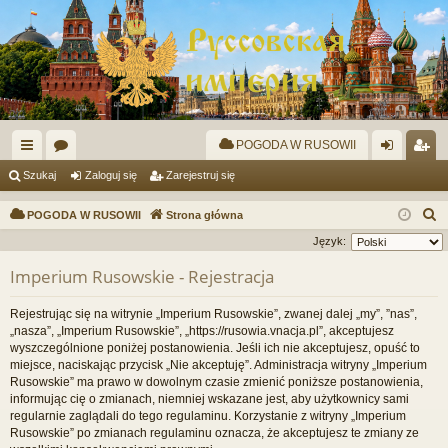
POGODA W RUSOWII
ię
or
al
ar
Szukaj
Zaloguj się
Zarejestruj się
ce
a
og
ej
S
POGODA W RUSOWII
Strona główna
j
uj
es
z
Język:
u
…
si
tru
Imperium Rusowskie - Rejestracja
k
ę
j
a
Rejestrując się na witrynie „Imperium Rusowskie”, zwanej dalej „my”, ”nas”,
si
j
„nasza”, „Imperium Rusowskie”, „https://rusowia.vnacja.pl”, akceptujesz
wyszczególnione poniżej postanowienia. Jeśli ich nie akceptujesz, opuść to
ę
miejsce, naciskając przycisk „Nie akceptuję”. Administracja witryny „Imperium
Rusowskie” ma prawo w dowolnym czasie zmienić poniższe postanowienia,
informując cię o zmianach, niemniej wskazane jest, aby użytkownicy sami
regularnie zaglądali do tego regulaminu. Korzystanie z witryny „Imperium
Rusowskie” po zmianach regulaminu oznacza, że akceptujesz te zmiany ze