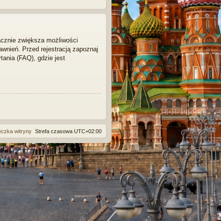
acznie zwiększa możliwości
wnień. Przed rejestracją zapoznaj
ania (FAQ), gdzie jest
eczka witryny
Strefa czasowa
UTC+02:00