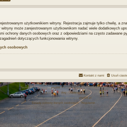
ejestrowanym użytkownikiem witryny. Rejestracja zajmuje tylko chwilę, a zn
tor witryny może zarejestrowanym użytkownikom nadać wiele dodatkowych upra
mi ochrony danych osobowych oraz z odpowiedziami na często zadawane pyt
zagadnień dotyczących funkcjonowania witryny.
nych osobowych
Kontakt z nami
Usuń ciast
Technologię dostarcza
phpBB
® Forum Software © phpBB Limited
Style autor:
Arty
&
halilesen
Polski pakiet językowy dostarcza
phpBB.pl
Zasady ochrony danych osobowych
|
Regulamin