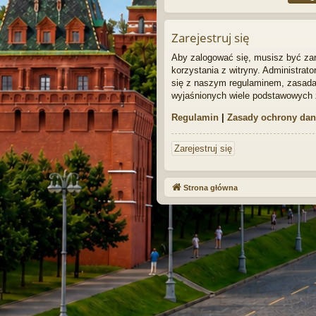
Zarejestruj się
Aby zalogować się, musisz być zar
korzystania z witryny. Administra
się z naszym regulaminem, zasada
wyjaśnionych wiele podstawowych 
Regulamin
|
Zasady ochrony da
Zarejestruj się
Strona główna