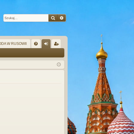
Szukaj
Wyszukiwanie zaawansowane
DA W RUSOWII
W
FA
al
ar
Q
og
ej
uj
es
si
tru
ę
j
si
ę