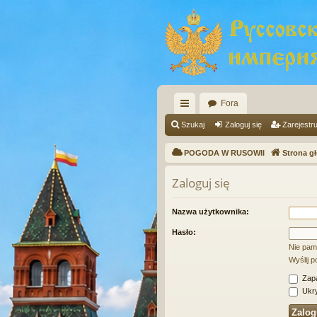
Fora
ię
Szukaj
Zaloguj się
Zarejestru
ce
POGODA W RUSOWII
Strona g
j
Zaloguj się
…
Nazwa użytkownika:
Hasło:
Nie pam
Wyślij 
Zapa
Ukry