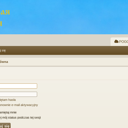
POGO
j się
łówna
iętam hasła
ponownie e-mail aktywacyjny
miętaj mnie
j mój status podczas tej sesji