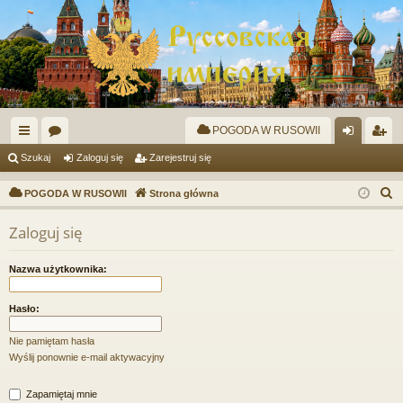
POGODA W RUSOWII
ię
or
al
ar
Szukaj
Zaloguj się
Zarejestruj się
ce
a
og
ej
S
POGODA W RUSOWII
Strona główna
j
uj
es
z
Zaloguj się
u
…
si
tru
k
ę
j
Nazwa użytkownika:
a
si
j
Hasło:
ę
Nie pamiętam hasła
Wyślij ponownie e-mail aktywacyjny
Zapamiętaj mnie