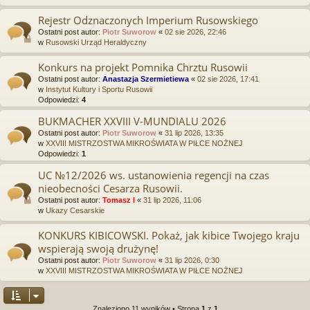
Rejestr Odznaczonych Imperium Rusowskiego
Ostatni post autor:
Piotr Suworow
«
02 sie 2026, 22:46
w
Rusowski Urząd Heraldyczny
Konkurs na projekt Pomnika Chrztu Rusowii
Ostatni post autor:
Anastazja Szermietiewa
«
02 sie 2026, 17:41
w
Instytut Kultury i Sportu Rusowii
Odpowiedzi:
4
BUKMACHER XXVIII V-MUNDIALU 2026
Ostatni post autor:
Piotr Suworow
«
31 lip 2026, 13:35
w
XXVIII MISTRZOSTWA MIKROŚWIATA W PIŁCE NOŻNEJ
Odpowiedzi:
1
UC №12/2026 ws. ustanowienia regencji na czas
nieobecności Cesarza Rusowii.
Ostatni post autor:
Tomasz I
«
31 lip 2026, 11:06
w
Ukazy Cesarskie
KONKURS KIBICOWSKI. Pokaż, jak kibice Twojego kraju
wspierają swoją drużynę!
Ostatni post autor:
Piotr Suworow
«
31 lip 2026, 0:30
w
XXVIII MISTRZOSTWA MIKROŚWIATA W PIŁCE NOŻNEJ
Znaleziono 11 wyników • Strona
1
z
1