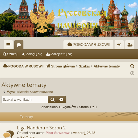
POGODA W RUSOWII
ię
or
al
ar
Szukaj
Zaloguj się
Zarejestruj się
ce
a
og
ej
S
POGODA W RUSOWII
Strona główna
Szukaj
Aktywne tematy
j
uj
es
z
u
…
si
tru
Aktywne tematy
k
ę
j
Wyszukiwanie zaawansowane
a
Szukaj
Wyszukiwanie zaawansowane
si
j
Znaleziono 11 wyników • Strona
1
z
1
ę
Tematy
Liga Nandera • Sezon 2
Ostatni post autor:
Piotr Suworow
«
wczoraj, 23:48
w
FK Czyta