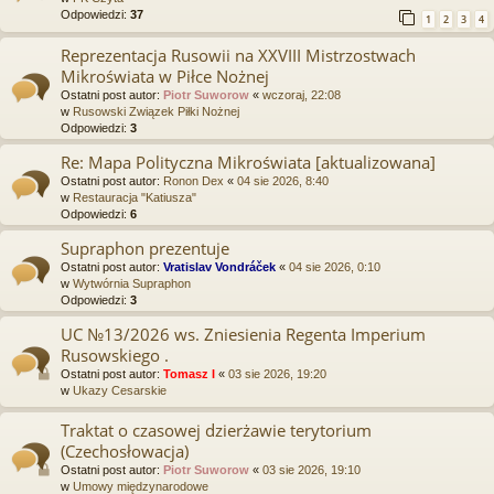
Odpowiedzi:
37
1
2
3
4
Reprezentacja Rusowii na XXVIII Mistrzostwach
Mikroświata w Piłce Nożnej
Ostatni post autor:
Piotr Suworow
«
wczoraj, 22:08
w
Rusowski Związek Piłki Nożnej
Odpowiedzi:
3
Re: Mapa Polityczna Mikroświata [aktualizowana]
Ostatni post autor:
Ronon Dex
«
04 sie 2026, 8:40
w
Restauracja "Katiusza"
Odpowiedzi:
6
Supraphon prezentuje
Ostatni post autor:
Vratislav Vondráček
«
04 sie 2026, 0:10
w
Wytwórnia Supraphon
Odpowiedzi:
3
UC №13/2026 ws. Zniesienia Regenta Imperium
Rusowskiego .
Ostatni post autor:
Tomasz I
«
03 sie 2026, 19:20
w
Ukazy Cesarskie
Traktat o czasowej dzierżawie terytorium
(Czechosłowacja)
Ostatni post autor:
Piotr Suworow
«
03 sie 2026, 19:10
w
Umowy międzynarodowe