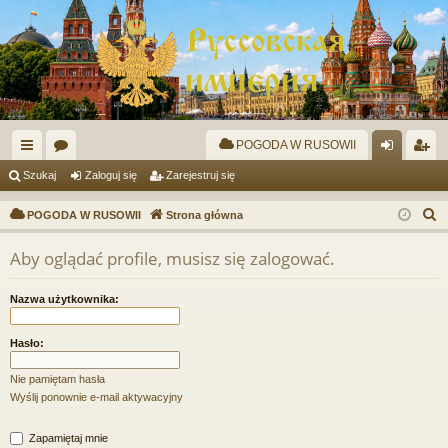
POGODA W RUSOWII
ię
or
al
ar
Szukaj
Zaloguj się
Zarejestruj się
ce
a
og
ej
S
POGODA W RUSOWII
Strona główna
j
uj
es
z
Aby oglądać profile, musisz się zalogować.
u
…
si
tru
k
ę
j
Nazwa użytkownika:
a
si
j
Hasło:
ę
Nie pamiętam hasła
Wyślij ponownie e-mail aktywacyjny
Zapamiętaj mnie