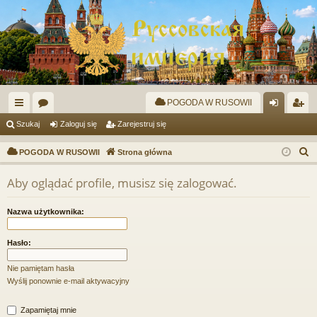
POGODA W RUSOWII
ię
or
al
ar
Szukaj
Zaloguj się
Zarejestruj się
ce
a
og
ej
S
POGODA W RUSOWII
Strona główna
j
uj
es
z
Aby oglądać profile, musisz się zalogować.
u
…
si
tru
k
ę
j
Nazwa użytkownika:
a
si
j
Hasło:
ę
Nie pamiętam hasła
Wyślij ponownie e-mail aktywacyjny
Zapamiętaj mnie