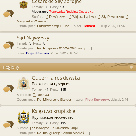
Cesarskie Siły Zbrojne
Tematy
:
56
,
Posty
:
93
Moderator:
Rusowska Rodzina Cesarska
Subfora:
Dowództwo
,
Wojska Lądowe
,
Siły Powietrzne
,
Marynarka Wojenna
Ostatni post:
Patrolowce typu Kuna
autor:
Tomasz I
, 10 lip 2026, 11:56
Sąd Najwyższy
Tematy
:
3
,
Posty
:
8
Ostatni post:
Re: Rozprawa 01/WR/2025 ws. p…
autor:
Bojan Karenin
, 26 sie 2025, 18:57
Regiony
Gubernia roskiewska
Росковская губерния
Tematy
:
44
,
Posty
:
335
Subforum:
Roskwa
Ostatni post:
Re: Mikronacje Slander
autor:
Piotr Suworow
, dzisiaj, 2:46
Księstwo krupijskie
Крупийское княжество
Tematy
:
38
,
Posty
:
195
Subfora:
Sławogród
,
Majątki w Krupii
Ostatni post:
Re: Inauguracja Soboru Mądroś…