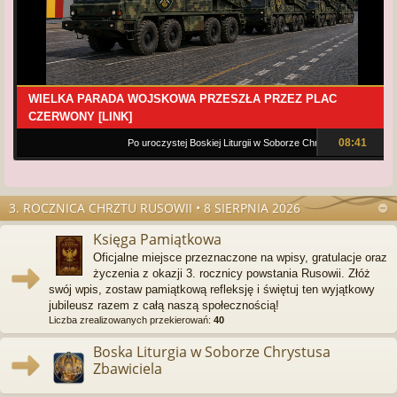
WIELKA PARADA WOJSKOWA PRZESZŁA PRZEZ PLAC
CZERWONY [LINK]
08:41
Po uroczystej Boskiej Liturgii w Soborze Chrystusa Zbawiciela wyd
3. ROCZNICA CHRZTU RUSOWII • 8 SIERPNIA 2026
Księga Pamiątkowa
Oficjalne miejsce przeznaczone na wpisy, gratulacje oraz
życzenia z okazji 3. rocznicy powstania Rusowii. Złóż
swój wpis, zostaw pamiątkową refleksję i świętuj ten wyjątkowy
jubileusz razem z całą naszą społecznością!
Liczba zrealizowanych przekierowań:
40
Boska Liturgia w Soborze Chrystusa
Zbawiciela