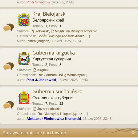
autor:
Piotr Suworow
, wczoraj, 23:49
Kraj Biełojarski
Белоярский край
Tematy
:
1
,
Posty
:
1
Subfora:
Biełojarsk
,
Majątki na Biełojarszczyźnie
Ostatni post:
Sobór Świętego Apostoła Andrz…
autor:
Pimen (Bugarin)
, 02 wrz 2025, 12:34
Gubernia kirgucka
Киргутская губерния
Tematy
:
2
,
Posty
:
3
Subforum:
Kirguck
Ostatni post:
Re: Centrum Usług Wirtualnych
autor:
Piotr J. Jankowski
, 13 kwie 2026, 22:43
Gubernia suchalińska
Сухалинская губерния
Tematy
:
7
,
Posty
:
22
Subforum:
Jużnosuchalińsk
Ostatni post:
Re: Niezwykłe i niepokojące z…
autor:
Aleksandr Fiodorowicz Kierienski
, 16 cze 2026, 23:46
Sprawy techniczne i archiwum