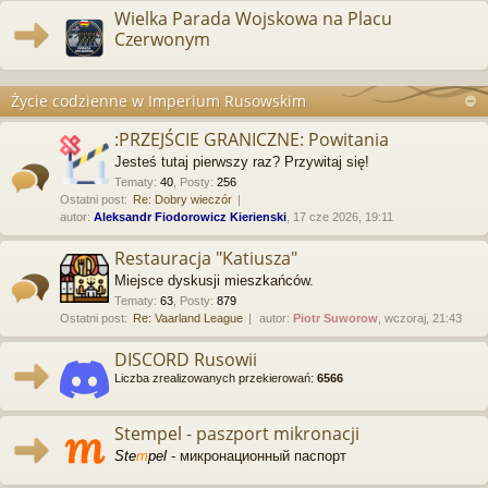
Wielka Parada Wojskowa na Placu
Czerwonym
Życie codzienne w Imperium Rusowskim
:PRZEJŚCIE GRANICZNE: Powitania
Jesteś tutaj pierwszy raz? Przywitaj się!
Tematy
:
40
,
Posty
:
256
Ostatni post:
Re: Dobry wieczór
autor:
Aleksandr Fiodorowicz Kierienski
, 17 cze 2026, 19:11
Restauracja "Katiusza"
Miejsce dyskusji mieszkańców.
Tematy
:
63
,
Posty
:
879
Ostatni post:
Re: Vaarland League
autor:
Piotr Suworow
, wczoraj, 21:43
DISCORD Rusowii
Liczba zrealizowanych przekierowań:
6566
Stempel - paszport mikronacji
Ste
m
pel
- микронационный паспорт