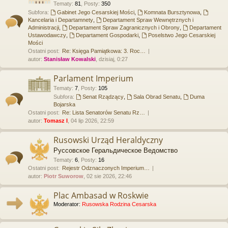
Tematy
:
81
,
Posty
:
350
Subfora:
Gabinet Jego Cesarskiej Mości
,
Komnata Bursztynowa
,
Kancelaria i Departamnety
,
Departament Spraw Wewnętrznych i
Administracji
,
Departament Spraw Zagranicznych i Obrony
,
Departament
Ustawodawczy
,
Departament Gospodarki
,
Poselstwo Jego Cesarskiej
Mości
Ostatni post:
Re: Księga Pamiątkowa: 3. Roc…
autor:
Stanisław Kowalski
, dzisiaj, 0:27
Parlament Imperium
Tematy
:
7
,
Posty
:
105
Subfora:
Senat Rządzący
,
Sala Obrad Senatu
,
Duma
Bojarska
Ostatni post:
Re: Lista Senatorów Senatu Rz…
autor:
Tomasz I
, 04 lip 2026, 22:59
Rusowski Urząd Heraldyczny
Руссовское Геральдическое Ведомство
Tematy
:
6
,
Posty
:
16
Ostatni post:
Rejestr Odznaczonych Imperium…
autor:
Piotr Suworow
, 02 sie 2026, 22:46
Plac Ambasad w Roskwie
Moderator:
Rusowska Rodzina Cesarska