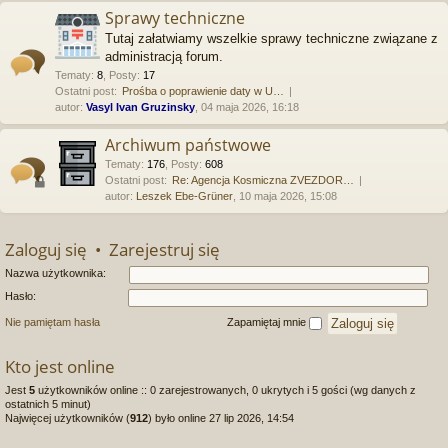
Sprawy techniczne
Tutaj załatwiamy wszelkie sprawy techniczne związane z
administracją forum.
Tematy
:
8
,
Posty
:
17
Ostatni post:
Prośba o poprawienie daty w U…
autor:
Vasyl Ivan Gruzinsky
, 04 maja 2026, 16:18
Archiwum państwowe
Tematy
:
176
,
Posty
:
608
Ostatni post:
Re: Agencja Kosmiczna ZVEZDOR…
autor:
Leszek Ebe-Grüner
, 10 maja 2026, 15:08
Zaloguj się
•
Zarejestruj się
Nazwa użytkownika:
Hasło:
Nie pamiętam hasła
Zapamiętaj mnie
Kto jest online
Jest
5
użytkowników online :: 0 zarejestrowanych, 0 ukrytych i 5 gości (wg danych z
ostatnich 5 minut)
Najwięcej użytkowników (
912
) było online 27 lip 2026, 14:54