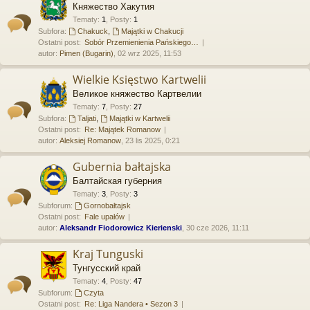
Княжество Хакутия
Tematy
:
1
,
Posty
:
1
Subfora:
Chakuck
,
Majątki w Chakucji
Ostatni post:
Sobór Przemienienia Pańskiego…
autor:
Pimen (Bugarin)
, 02 wrz 2025, 11:53
Wielkie Księstwo Kartwelii
Великое княжество Картвелии
Tematy
:
7
,
Posty
:
27
Subfora:
Taljati
,
Majątki w Kartwelii
Ostatni post:
Re: Majątek Romanow
autor:
Aleksiej Romanow
, 23 lis 2025, 0:21
Gubernia bałtajska
Балтайская губерния
Tematy
:
3
,
Posty
:
3
Subforum:
Gornobałtajsk
Ostatni post:
Fale upałów
autor:
Aleksandr Fiodorowicz Kierienski
, 30 cze 2026, 11:11
Kraj Tunguski
Тунгусский край
Tematy
:
4
,
Posty
:
47
Subforum:
Czyta
Ostatni post:
Re: Liga Nandera • Sezon 3