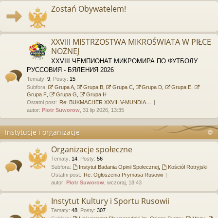
Zostań Obywatelem!
XXVIII MISTRZOSTWA MIKROŚWIATA W PIŁCE
NOŻNEJ
XXVIII ЧЕМПИОНАТ МИКРОМИРА ПО ФУТБОЛУ
РУССОВИЯ - БЯЛЕНИЯ 2026
Tematy
:
9
,
Posty
:
15
Subfora:
Grupa A
,
Grupa B
,
Grupa C
,
Grupa D
,
Grupa E
,
Grupa F
,
Grupa G
,
Grupa H
Ostatni post:
Re: BUKMACHER XXVIII V-MUNDIA…
autor:
Piotr Suworow
, 31 lip 2026, 13:35
Instytucje i organizacje
Organizacje społeczne
Tematy
:
14
,
Posty
:
56
Subfora:
Instytut Badania Opinii Społecznej
,
Kościół Rotryjski
Ostatni post:
Re: Ogłoszenia Prymasa Rusowii
autor:
Piotr Suworow
, wczoraj, 18:43
Instytut Kultury i Sportu Rusowii
Tematy
:
48
,
Posty
:
307