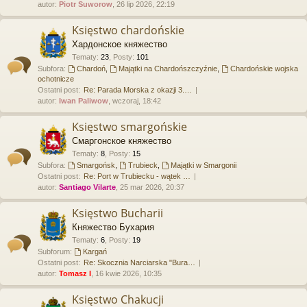
autor:
Piotr Suworow
, 26 lip 2026, 22:19
Księstwo chardońskie
Хардонское княжество
Tematy
:
23
,
Posty
:
101
Subfora:
Chardoń
,
Majątki na Chardońszczyźnie
,
Chardońskie wojska
ochotnicze
Ostatni post:
Re: Parada Morska z okazji 3.…
autor:
Iwan Paliwow
, wczoraj, 18:42
Księstwo smargońskie
Смаргонское княжество
Tematy
:
8
,
Posty
:
15
Subfora:
Smargońsk
,
Trubieck
,
Majątki w Smargonii
Ostatni post:
Re: Port w Trubiecku - wątek …
autor:
Santiago Vilarte
, 25 mar 2026, 20:37
Księstwo Bucharii
Княжество Бухария
Tematy
:
6
,
Posty
:
19
Subforum:
Kargań
Ostatni post:
Re: Skocznia Narciarska "Bura…
autor:
Tomasz I
, 16 kwie 2026, 10:35
Księstwo Chakucji