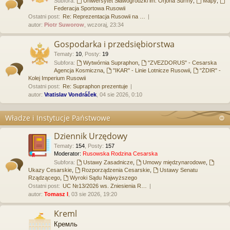
Subfora:
Uniwersytet Sławogrodzki im. Orjona Surmy
,
Mapy
,
Federacja Sportowa Rusowii
Ostatni post:
Re: Reprezentacja Rusowii na …
autor:
Piotr Suworow
, wczoraj, 23:34
Gospodarka i przedsiębiorstwa
Tematy
:
10
,
Posty
:
19
Subfora:
Wytwórnia Supraphon
,
"ZVEZDORUS" - Cesarska
Agencja Kosmiczna
,
"IKAR" - Linie Lotnicze Rusowii
,
"ŻDIR" -
Kolej Imperium Rusowii
Ostatni post:
Re: Supraphon prezentuje
autor:
Vratislav Vondráček
, 04 sie 2026, 0:10
Władze i Instytucje Państwowe
Dziennik Urzędowy
Tematy
:
154
,
Posty
:
157
Moderator:
Rusowska Rodzina Cesarska
Subfora:
Ustawy Zasadnicze
,
Umowy międzynarodowe
,
Ukazy Cesarskie
,
Rozporządzenia Cesarskie
,
Ustawy Senatu
Rządzącego
,
Wyroki Sądu Najwyższego
Ostatni post:
UC №13/2026 ws. Zniesienia R…
autor:
Tomasz I
, 03 sie 2026, 19:20
Kreml
Кремль