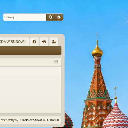
Szukaj
Wyszukiwanie zaawansowane
DA W RUSOWII
W
FA
al
ar
Q
og
ej
uj
es
si
tru
ę
j
si
ę
eczka witryny
Strefa czasowa
UTC+02:00