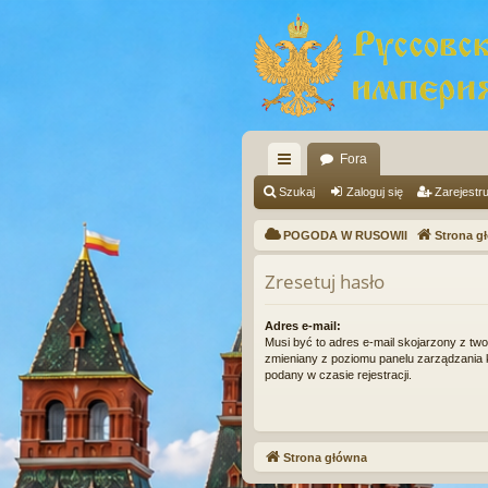
Fora
ię
Szukaj
Zaloguj się
Zarejestru
ce
POGODA W RUSOWII
Strona g
j
Zresetuj hasło
…
Adres e-mail:
Musi być to adres e-mail skojarzony z twoi
zmieniany z poziomu panelu zarządzania k
podany w czasie rejestracji.
Strona główna