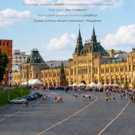
Technologię dostarcza
phpBB
® Forum Software © phpBB Limited
Style autor:
Arty
&
halilesen
Polski pakiet językowy dostarcza
phpBB.pl
Zasady ochrony danych osobowych
|
Regulamin