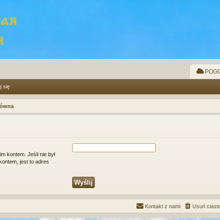
POGO
j się
łówna
m kontem. Jeśli nie był
ontem, jest to adres
Kontakt z nami
Usuń ciast