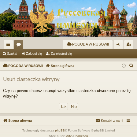
POGODA W RUSOWII
ię
or
al
ar
Szukaj
Zaloguj się
Zarejestruj się
ce
a
og
ej
S
POGODA W RUSOWII
Strona główna
j
uj
es
z
Usuń ciasteczka witryny
u
…
si
tru
k
ę
j
Czy na pewno chcesz usunąć wszystkie ciasteczka utworzone przez tę
a
witrynę?
si
j
ę
Strona główna
Kontakt z nami
Technologię dostarcza
phpBB
® Forum Software © phpBB Limited
Style autor:
Arty
&
halilesen