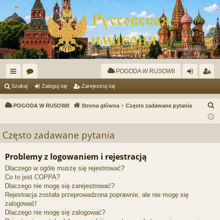
POGODA W RUSOWII
ię
or
al
ar
Szukaj
Zaloguj się
Zarejestruj się
ce
a
og
ej
S
POGODA W RUSOWII
Strona główna
Często zadawane pytania
j
uj
es
z
u
…
si
tru
Często zadawane pytania
k
ę
j
a
Problemy z logowaniem i rejestracją
si
j
Dlaczego w ogóle muszę się rejestrować?
ę
Co to jest COPPA?
Dlaczego nie mogę się zarejestrować?
Rejestracja została przeprowadzona poprawnie, ale nie mogę się
zalogować!
Dlaczego nie mogę się zalogować?