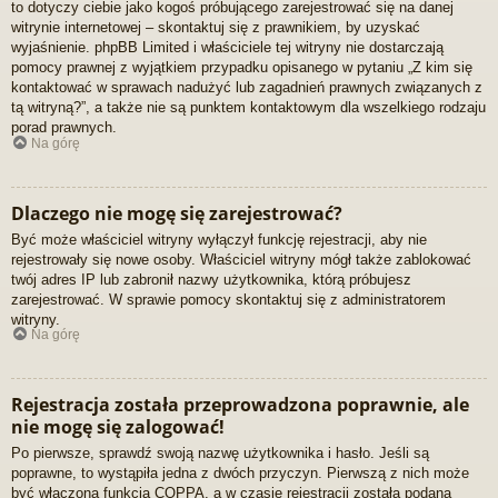
to dotyczy ciebie jako kogoś próbującego zarejestrować się na danej
witrynie internetowej – skontaktuj się z prawnikiem, by uzyskać
wyjaśnienie. phpBB Limited i właściciele tej witryny nie dostarczają
pomocy prawnej z wyjątkiem przypadku opisanego w pytaniu „Z kim się
kontaktować w sprawach nadużyć lub zagadnień prawnych związanych z
tą witryną?”, a także nie są punktem kontaktowym dla wszelkiego rodzaju
porad prawnych.
Na górę
Dlaczego nie mogę się zarejestrować?
Być może właściciel witryny wyłączył funkcję rejestracji, aby nie
rejestrowały się nowe osoby. Właściciel witryny mógł także zablokować
twój adres IP lub zabronił nazwy użytkownika, którą próbujesz
zarejestrować. W sprawie pomocy skontaktuj się z administratorem
witryny.
Na górę
Rejestracja została przeprowadzona poprawnie, ale
nie mogę się zalogować!
Po pierwsze, sprawdź swoją nazwę użytkownika i hasło. Jeśli są
poprawne, to wystąpiła jedna z dwóch przyczyn. Pierwszą z nich może
być włączona funkcja COPPA, a w czasie rejestracji została podana