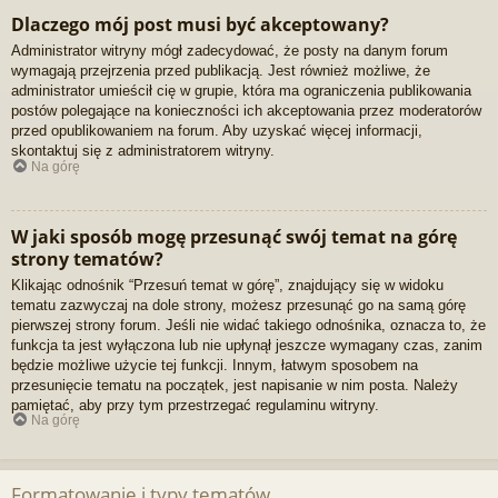
Dlaczego mój post musi być akceptowany?
Administrator witryny mógł zadecydować, że posty na danym forum
wymagają przejrzenia przed publikacją. Jest również możliwe, że
administrator umieścił cię w grupie, która ma ograniczenia publikowania
postów polegające na konieczności ich akceptowania przez moderatorów
przed opublikowaniem na forum. Aby uzyskać więcej informacji,
skontaktuj się z administratorem witryny.
Na górę
W jaki sposób mogę przesunąć swój temat na górę
strony tematów?
Klikając odnośnik “Przesuń temat w górę”, znajdujący się w widoku
tematu zazwyczaj na dole strony, możesz przesunąć go na samą górę
pierwszej strony forum. Jeśli nie widać takiego odnośnika, oznacza to, że
funkcja ta jest wyłączona lub nie upłynął jeszcze wymagany czas, zanim
będzie możliwe użycie tej funkcji. Innym, łatwym sposobem na
przesunięcie tematu na początek, jest napisanie w nim posta. Należy
pamiętać, aby przy tym przestrzegać regulaminu witryny.
Na górę
Formatowanie i typy tematów