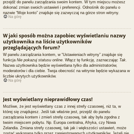
przejdź do panelu zarządzania swoim kontem. W tym miejscu możesz
dokonać zmian swoich ustawień i preferencji. Odnośnik do panelu o
nazwie “Moje konto” znajduje się zazwyczaj na górze stron witryny.
Na górę
W jaki sposób można zapobiec wyświetlaniu nazwy
użytkownika na liście użytkowników
przeglądających forum?
W panelu zarządzania kontem, w “Ustawieniach witryny” znajduje się
funkcja
Nie pokazuj statusu online
. Włącz tę funkcję, zaznaczając
Tak
.
Nazwa użytkownika będzie wyświetlana tylko dla administratorów,
moderatorów i dla ciebie. Twoja obecność na witrynie będzie wykazana w
liczbie ukrytych użytkowników.
Na górę
Jest wyświetlany nieprawidłowy czas!
Możliwe, że jest wyświetlany czas z innej strefy czasowej, niż ta, w
której się znajdujesz. Jeśli tak właśnie jest, przejdź do panelu
zarządzania kontem i zmień strefę czasową, tak aby była zgodna z
twoim miejscem pobytu. Np. Europa centralna, Afryka, czy Nowa
Zelandia. Zmiana strefy czasowej, tak jak i większości ustawień, może
zostać wykonana tylko przez zarejestrowanych użytkowników. Jeżeli nie