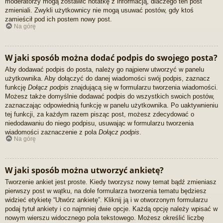
moderatorzy mogą zostawić notatkę z informacją, dlaczego ten post
zmieniali. Zwykli użytkownicy nie mogą usuwać postów, gdy ktoś
zamieścił pod ich postem nowy post.
Na górę
W jaki sposób można dodać podpis do swojego posta?
Aby dodawać podpis do posta, należy go najpierw utworzyć w panelu
użytkownika. Aby dołączyć do danej wiadomości swój podpis, zaznacz
funkcję
Dołącz podpis
znajdującą się w formularzu tworzenia wiadomości.
Możesz także domyślnie dodawać podpis do wszystkich swoich postów,
zaznaczając odpowiednią funkcję w panelu użytkownika. Po uaktywnieniu
tej funkcji, za każdym razem pisząc post, możesz zdecydować o
niedodawaniu do niego podpisu, usuwając w formularzu tworzenia
wiadomości zaznaczenie z pola
Dołącz podpis
.
Na górę
W jaki sposób można utworzyć ankietę?
Tworzenie ankiet jest proste. Kiedy tworzysz nowy temat bądź zmieniasz
pierwszy post w wątku, na dole formularza tworzenia tematu będziesz
widzieć etykietę “Utwórz ankietę”. Kliknij ją i w otworzonym formularzu
podaj tytuł ankiety i co najmniej dwie opcje. Każdą opcję należy wpisać w
nowym wierszu widocznego pola tekstowego. Możesz określić liczbę