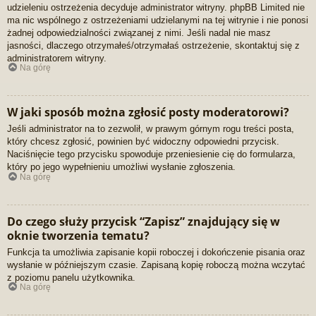
udzieleniu ostrzeżenia decyduje administrator witryny. phpBB Limited nie
ma nic wspólnego z ostrzeżeniami udzielanymi na tej witrynie i nie ponosi
żadnej odpowiedzialności związanej z nimi. Jeśli nadal nie masz
jasności, dlaczego otrzymałeś/otrzymałaś ostrzeżenie, skontaktuj się z
administratorem witryny.
Na górę
W jaki sposób można zgłosić posty moderatorowi?
Jeśli administrator na to zezwolił, w prawym górnym rogu treści posta,
który chcesz zgłosić, powinien być widoczny odpowiedni przycisk.
Naciśnięcie tego przycisku spowoduje przeniesienie cię do formularza,
który po jego wypełnieniu umożliwi wysłanie zgłoszenia.
Na górę
Do czego służy przycisk “Zapisz” znajdujący się w
oknie tworzenia tematu?
Funkcja ta umożliwia zapisanie kopii roboczej i dokończenie pisania oraz
wysłanie w późniejszym czasie. Zapisaną kopię roboczą można wczytać
z poziomu panelu użytkownika.
Na górę