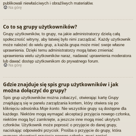
publikowali niewłaściwych i obraźliwych materiałów.
Na górę
Co to są grupy użytkowników?
Grupy użytkowników, to grupy, na jakie administratorzy dzielą całą
społeczność witryny, aby łatwiej było nimi zarządzać. Każdy użytkownik
może należeć do wielu grup, a każda grupa może mieć swoje własne
uprawnienia. Dzięki temu administratorzy mogą łatwo zmieniać
uprawnienia wielu użytkowników naraz, nadawać uprawnienia moderatora
lub dawać dostęp użytkownikom do prywatnego forum.
Na górę
Gdzie znajduje się spis grup użytkowników i jak
można dołączyć do grupy?
Spis grup użytkowników można zobaczyć, otwierając kartę
Grupy
znajdującą się w panelu zarządzania kontem, który otwiera się po
kliknięciu odnośnika
Moje konto
. Nie wszystkie grupy są dostępne dla
każdego. Niektóre mogą wymagać akceptacji przyjęcia nowego członka,
niektóre mogą być zamknięte, a jeszcze inne mogą mieć ukrytych
członków. Użytkownik może poprosić o przyjęcie do danej grupy,
naciskając odpowiedni przycisk. Prośba o przyjęcie do grupy, która
wymaga akceptacji przyjęcia nowego członka, musi zostać