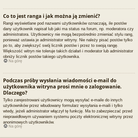
Co to jest ranga i jak można ją zmienić?
Rangi wyświetlane pod nazwami użytkowników oznaczają, ile postów
dany użytkownik napisał lub jaki ma status na forum, np. moderatora czy
administratora. Użytkownicy nie mogą bezpośrednio zmieniać stylu rang,
ponieważ ustawia je administrator witryny. Nie należy pisać postów tylko
po to, aby zwiększyć swój licznik postów i przez to swoją rangę.
Większość witryn nie toleruje takich działań i moderator lub administrator
obniży licznik postów takiego użytkownika.
Na górę
Podczas próby wysłania wiadomości e-mail do
użytkownika witryna prosi mnie o zalogowanie.
Dlaczego?
Tylko zarejestrowani użytkownicy mogą wysyłać e-maile do innych
użytkowników przez wbudowany formularz wysyłania e-maili i tylko
wtedy, jeżeli administrator włączył tę funkcję. Ma to zabezpieczać przed
nieprawidłowym używaniem systemu poczty elektronicznej witryny przez
anonimowych użytkowników.
Na górę