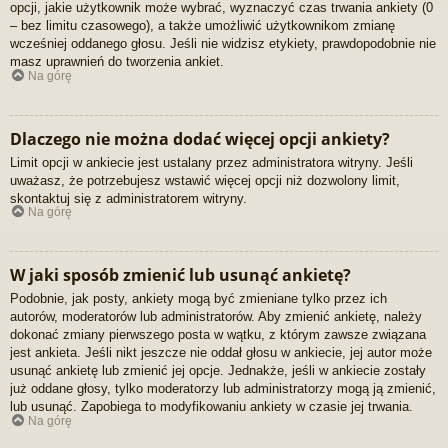
opcji, jakie użytkownik może wybrać, wyznaczyć czas trwania ankiety (0
– bez limitu czasowego), a także umożliwić użytkownikom zmianę
wcześniej oddanego głosu. Jeśli nie widzisz etykiety, prawdopodobnie nie
masz uprawnień do tworzenia ankiet.
Na górę
Dlaczego nie można dodać więcej opcji ankiety?
Limit opcji w ankiecie jest ustalany przez administratora witryny. Jeśli
uważasz, że potrzebujesz wstawić więcej opcji niż dozwolony limit,
skontaktuj się z administratorem witryny.
Na górę
W jaki sposób zmienić lub usunąć ankietę?
Podobnie, jak posty, ankiety mogą być zmieniane tylko przez ich
autorów, moderatorów lub administratorów. Aby zmienić ankietę, należy
dokonać zmiany pierwszego posta w wątku, z którym zawsze związana
jest ankieta. Jeśli nikt jeszcze nie oddał głosu w ankiecie, jej autor może
usunąć ankietę lub zmienić jej opcje. Jednakże, jeśli w ankiecie zostały
już oddane głosy, tylko moderatorzy lub administratorzy mogą ją zmienić,
lub usunąć. Zapobiega to modyfikowaniu ankiety w czasie jej trwania.
Na górę