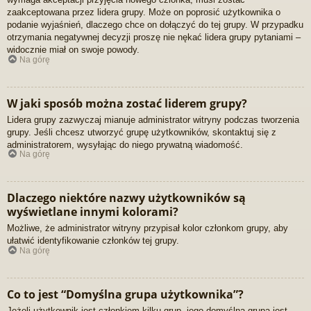
zaakceptowana przez lidera grupy. Może on poprosić użytkownika o
podanie wyjaśnień, dlaczego chce on dołączyć do tej grupy. W przypadku
otrzymania negatywnej decyzji proszę nie nękać lidera grupy pytaniami –
widocznie miał on swoje powody.
Na górę
W jaki sposób można zostać liderem grupy?
Lidera grupy zazwyczaj mianuje administrator witryny podczas tworzenia
grupy. Jeśli chcesz utworzyć grupę użytkowników, skontaktuj się z
administratorem, wysyłając do niego prywatną wiadomość.
Na górę
Dlaczego niektóre nazwy użytkowników są
wyświetlane innymi kolorami?
Możliwe, że administrator witryny przypisał kolor członkom grupy, aby
ułatwić identyfikowanie członków tej grupy.
Na górę
Co to jest “Domyślna grupa użytkownika”?
Jeżeli użytkownik jest członkiem kilku grup, jego domyślna grupa jest