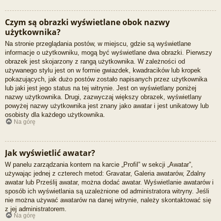
Czym są obrazki wyświetlane obok nazwy
użytkownika?
Na stronie przeglądania postów, w miejscu, gdzie są wyświetlane
informacje o użytkowniku, mogą być wyświetlane dwa obrazki. Pierwszy
obrazek jest skojarzony z rangą użytkownika. W zależności od
używanego stylu jest on w formie gwiazdek, kwadracików lub kropek
pokazujących, jak dużo postów zostało napisanych przez użytkownika
lub jaki jest jego status na tej witrynie. Jest on wyświetlany poniżej
nazwy użytkownika. Drugi, zazwyczaj większy obrazek, wyświetlany
powyżej nazwy użytkownika jest znany jako awatar i jest unikatowy lub
osobisty dla każdego użytkownika.
Na górę
Jak wyświetlić awatar?
W panelu zarządzania kontem na karcie „Profil” w sekcji „Awatar”,
używając jednej z czterech metod: Gravatar, Galeria awatarów, Zdalny
awatar lub Prześlij awatar, można dodać awatar. Wyświetlanie awatarów i
sposób ich wyświetlania są uzależnione od administratora witryny. Jeśli
nie można używać awatarów na danej witrynie, należy skontaktować się
z jej administratorem.
Na górę