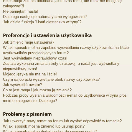
Rejestracja została dokonana jakiś czas temu, ale teraz nie mogę się
zalogować?!
Nie pamiętam hasła!
Dlaczego następuje automatyczne wylogowanie?
Jak działa funkcja “Usuń ciasteczka witryny”?
Preferencje i ustawienia użytkownika
Jak zmienić moje ustawienia?
W jaki sposób można zapobiec wyświetlaniu nazwy użytkownika na liście
użytkowników przeglądających forum?
Jest wyświetlany nieprawidłowy czas!
Została wykonana zmiana strefy czasowej, a nadal jest wyświetlany
nieprawidłowy czas!
Mojego języka nie ma na liście!
Czym są obrazki wyświetlane obok nazwy użytkownika?
Jak wyświetlić awatar?
Co to jest ranga i jak można ją zmienić?
Podczas próby wysłania wiadomości e-mail do użytkownika witryna prosi
mnie o zalogowanie. Dlaczego?
Problemy z pisaniem
Jak utworzyć nowy temat na forum lub wysłać odpowiedź w temacie?
W jaki sposób można zmienić lub usunąć post?
W jaki sposób można dodać podpis do swojego posta?