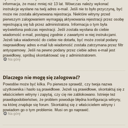
informacja, że masz mniej niż 13 lat. Wówczas należy wykonać
instrukcje wysłane na twój adres e-mail. Jeśli nie to było przyczyną, być
może nie została aktywowana rejestracja. Niektóre witryny przed
pierwszym zalogowaniem wymagają aktywowania rejestracji przez osobę
rejestrującą się lub przez administratora. Informacja o tym była
wyświetlona podczas rejestracji. Jeśli została wysłana do ciebie
wiadomość e-mail, postępuj zgodnie z zawartymi w niej instrukcjami.
Jeżeli taka wiadomość do ciebie nie dotarła, być może został podany
nieprawidłowy adres e-mail lub wiadomość została zatrzymana przez filtr
antyspamowy. Jeśli na pewno podany przez ciebie adres e-mail jest
prawidłowy, spróbuj skontaktować się z administratorem.
Na górę
Dlaczego nie mogę się zalogować?
Powodów może być kilka. Po pierwsze sprawdź, czy twoja nazwa
użytkownika i hasło są prawidłowe. Jeżeli są prawidłowe, skontaktuj się z
właścicielem witryny i zapytaj, czy cię nie zablokowano. Istnieje też
prawdopodobieństwo, że problem powoduje błędna konfiguracja witryny,
na której znajduje się forum. Skontaktuj się z właścicielem witryny i
powiadom go o tym problemie. Musi on go naprawić.
Na górę