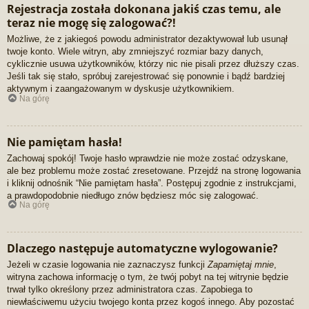
Rejestracja została dokonana jakiś czas temu, ale
teraz nie mogę się zalogować?!
Możliwe, że z jakiegoś powodu administrator dezaktywował lub usunął
twoje konto. Wiele witryn, aby zmniejszyć rozmiar bazy danych,
cyklicznie usuwa użytkowników, którzy nic nie pisali przez dłuższy czas.
Jeśli tak się stało, spróbuj zarejestrować się ponownie i bądź bardziej
aktywnym i zaangażowanym w dyskusje użytkownikiem.
Na górę
Nie pamiętam hasła!
Zachowaj spokój! Twoje hasło wprawdzie nie może zostać odzyskane,
ale bez problemu może zostać zresetowane. Przejdź na stronę logowania
i kliknij odnośnik “Nie pamiętam hasła”. Postępuj zgodnie z instrukcjami,
a prawdopodobnie niedługo znów będziesz móc się zalogować.
Na górę
Dlaczego następuje automatyczne wylogowanie?
Jeżeli w czasie logowania nie zaznaczysz funkcji
Zapamiętaj mnie
,
witryna zachowa informację o tym, że twój pobyt na tej witrynie będzie
trwał tylko określony przez administratora czas. Zapobiega to
niewłaściwemu użyciu twojego konta przez kogoś innego. Aby pozostać