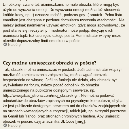
Emotikony, zwane też uśmieszkami, to małe obrazki, które mogą być
użyte do wyrażania emocji. Do wyrażania emocji można też stosować
krótkie kody, np. :) oznacza radość, podczas gdy :( smutek. Pełna lista
emotikon jest dostępna z poziomu formularza tworzenia wiadomości. Nie
należy jednak nadmiernie używać emotikon, gdyż mogą spowodować, że
post stanie się nieczytelny i moderator może podjąć decyzję o ich
usunięciu bądź też usunięciu całego posta. Administrator witryny może
określić dopuszczalny limit emotikon w poście.
Na górę
Czy można umieszczać obrazki w poście?
Tak, obrazki można umieszczać w postach. Jeśli administrator włączył
możliwość zamieszczania załączników, można wgrać obrazek
bezpośrednio na witrynę. Jeśli ta funkcja nie działa, aby obrazek był
wyświetlany na forum, należy podać odnośnik do obrazka
umieszczonego na publicznie dostępnym serwerze, np.
http://www.jakas_strona.com/moj_obrazek.gif. Nie można podawać
odnośników do obrazków zapisanych na prywatnym komputerze, chyba
że jest publicznie dostępnym serwerem ani do obrazków znajdujących się
na stronach wymagających autoryzacji, takich jak, np. skrzynki pocztowe
na Gmail lub Yahoo! oraz stronach chronionych hasłem. Aby umieścić
obrazek w poście, użyj znacznika BBCode
[img]
.
Na górę